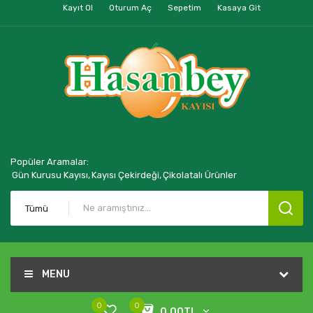
Kayıt Ol
Oturum Aç
Sepetim
Kasaya Git
Popüler Aramalar:
Gün Kurusu Kayısı,
Kayısı Çekirdeği,
Çikolatalı Ürünler
Tümü
MENU
0
0
0,00TL