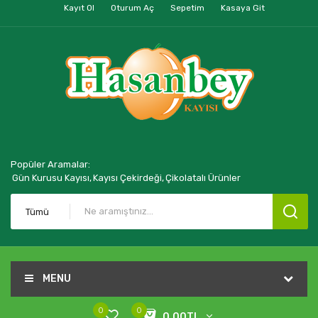
Kayıt Ol
Oturum Aç
Sepetim
Kasaya Git
Popüler Aramalar:
Gün Kurusu Kayısı,
Kayısı Çekirdeği,
Çikolatalı Ürünler
Tümü
MENU
0
0
0,00TL