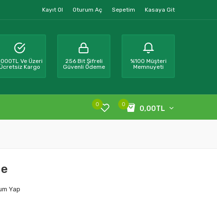
Kayıt Ol
Oturum Aç
Sepetim
Kasaya Git
000TL Ve Üzeri
256 Bit Şifreli
%100 Müşteri
Ücretsiz Kargo
Güvenli Ödeme
Memnuyeti
0
0
0,00TL
de
um Yap