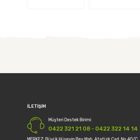
İLETIŞIM
Müşteri Destek Birimi:
0422 321 21 08 - 0422 322 14 14
MERKEZ: Büyük Hüseyin Bey Mah. Atatürk Cad. No 40/C