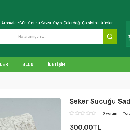
 Aramalar:
Gün Kurusu Kayısı,
Kayısı Çekirdeği,
Çikolatalı Ürünler
ü
3
NLER
BLOG
İLETIŞIM
Şeker Sucuğu Sa
0 yorum
|
Yor
300,00TL