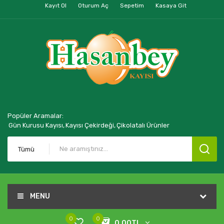
Kayıt Ol
Oturum Aç
Sepetim
Kasaya Git
Popüler Aramalar:
Gün Kurusu Kayısı,
Kayısı Çekirdeği,
Çikolatalı Ürünler
Tümü
MENU
0
0
0,00TL