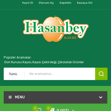
Kayıt Ol
Oturum Aç
Sepetim
Kasaya Git
Popüler Aramalar:
Gün Kurusu Kayısı,
Kayısı Çekirdeği,
Çikolatalı Ürünler
Tümü
MENU
0
0
0,00TL