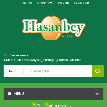
Kayıt Ol
Oturum Aç
Sepetim
Kasaya Git
Popüler Aramalar:
Gün Kurusu Kayısı,
Kayısı Çekirdeği,
Çikolatalı Ürünler
Tümü
MENU
0
0
0,00TL