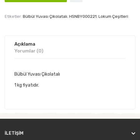
Etiketler:
Bülbül Yuvası Çikolatalı
,
HSNBY000221
,
Lokum Çeşitleri
Açıklama
Yorumlar (0)
Bülbül Yuvası Çikolatalı
1 kg fiyatıdır.
İLETIŞIM